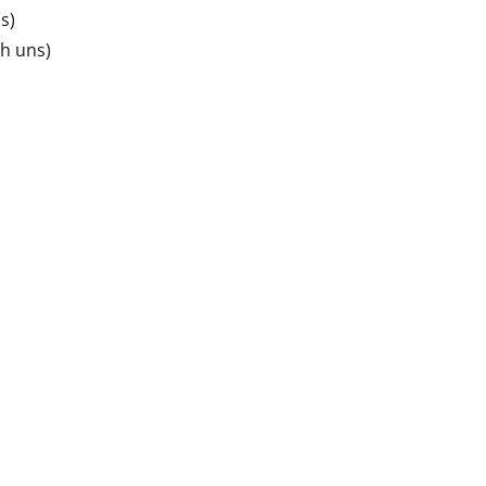
s)
ch uns)