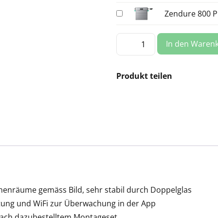
Zendure 800 P
Balkonkraftwerk
In den Waren
900
Wp
Plug
&
Play
Produkt teilen
Solar
von
Trina
Menge
chenräume gemäss Bild, sehr stabil durch Doppelglas
tung und WiFi zur Überwachung in der App
 nach dazubestelltem Montageset