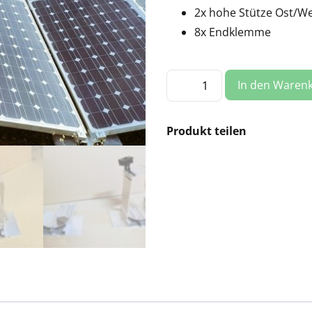
2x hohe Stütze Ost/W
8x Endklemme
Montageset:
In den Waren
Flachdach,
2
Panels
ost/west
Menge
Produkt teilen