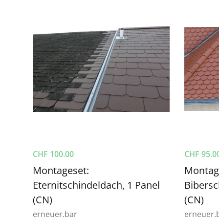
CHF
100.00
CHF
95.0
Montageset:
Montage
Eternitschindeldach, 1 Panel
Bibersc
(CN)
(CN)
erneuer.bar
erneuer.