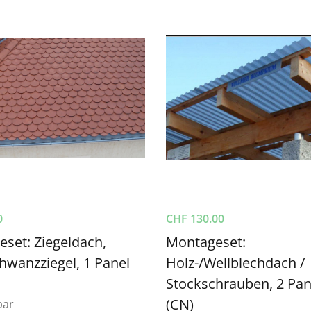
0
CHF
130.00
set: Ziegeldach,
Montageset:
hwanzziegel, 1 Panel
Holz-/Wellblechdach /
Stockschrauben, 2 Pan
(CN)
bar