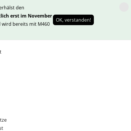
rhälst den
lich erst im November
OK, verstanden!
 wird bereits mit M460
t
tze
st