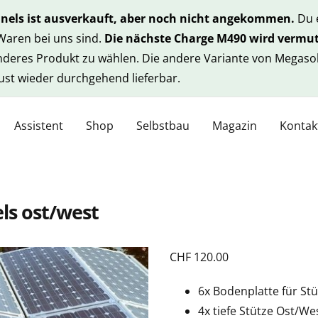
anels ist ausverkauft, aber noch nicht angekommen.
Du e
 Waren bei uns sind.
Die nächste Charge M490 wird vermut
anderes Produkt zu wählen. Die andere Variante von Megasol
gust wieder durchgehend lieferbar.
Assistent
Shop
Selbstbau
Magazin
Kontak
ls ost/west
CHF
120.00
6x Bodenplatte für Stü
4x tiefe Stütze Ost/We