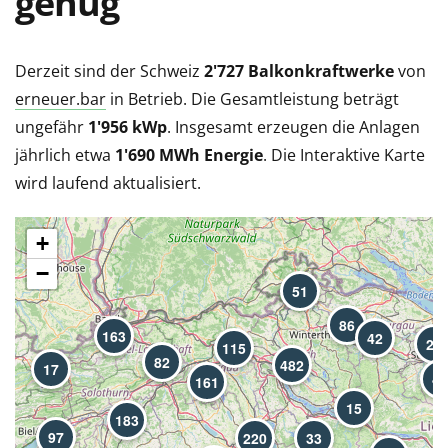
genug
Derzeit sind der Schweiz
2'727 Balkonkraftwerke
von
erneuer.bar
in Betrieb. Die Gesamtleistung beträgt
ungefähr
1'956 kWp
. Insgesamt erzeugen die Anlagen
jährlich etwa
1'690 MWh Energie
. Die Interaktive Karte
wird laufend aktualisiert.
+
−
51
86
163
42
29
115
82
482
17
47
161
15
183
97
220
33