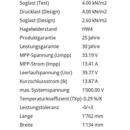
Soglast (Test)
4.00 kN/m2
Drucklast (Design)
4.00 kN/m2
Soglast (Design)
2.60 kN/m2
Hagelwiderstand
HW4
Produktgarantie
25 Jahre
Leistungsgarantie
30 Jahre
MPP-Spannung (Umpp)
33.19 V
MPP-Strom (Impp)
13.41 A
Leerlaufspannung (Uoc)
39.77 V
Kurzschlussstrom (Ik)
13.87 A
max. Systemspannung
1’000.00 V
Temperaturkoeffizient (TKp)
-0.29 %/K
Leistungstoleranz
-0/+3
Länge
1’762 mm
Breite
1’134 mm