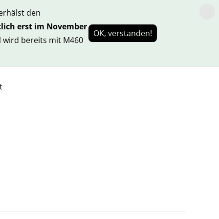
rhälst den
lich erst im November
OK, verstanden!
 wird bereits mit M460
t