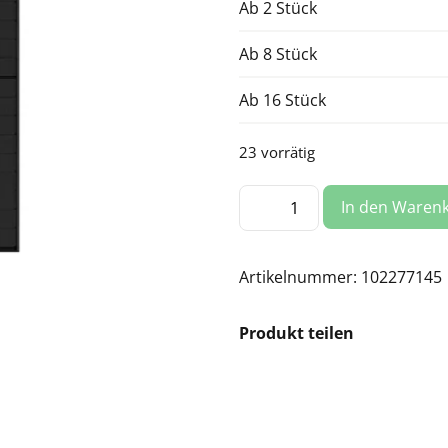
Ab 2 Stück
Ab 8 Stück
Ab 16 Stück
23 vorrätig
Jinko
In den Waren
Tiger
Neo
Black
JKM445N-
54HL4R-
Artikelnummer:
102277145
B
Menge
Produkt teilen