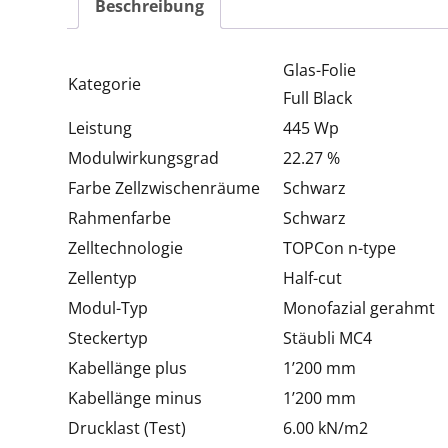
Beschreibung
Glas-Folie
Kategorie
Full Black
Leistung
445 Wp
Modulwirkungsgrad
22.27 %
Farbe Zellzwischenräume
Schwarz
Rahmenfarbe
Schwarz
Zelltechnologie
TOPCon n-type
Zellentyp
Half-cut
Modul-Typ
Monofazial gerahmt
Steckertyp
Stäubli MC4
Kabellänge plus
1’200 mm
Kabellänge minus
1’200 mm
Drucklast (Test)
6.00 kN/m2