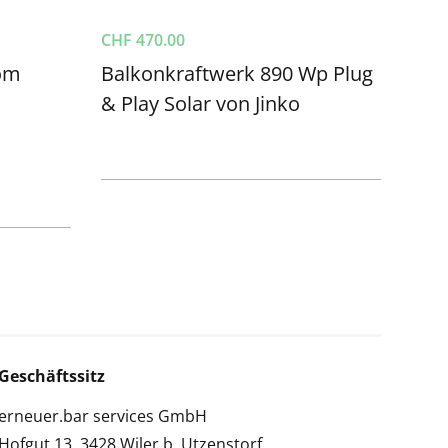
CHF
470.00
rom
Balkonkraftwerk 890 Wp Plug
& Play Solar von Jinko
Geschäftssitz
erneuer.bar services GmbH
Hofgut 13, 3428 Wiler b. Utzenstorf