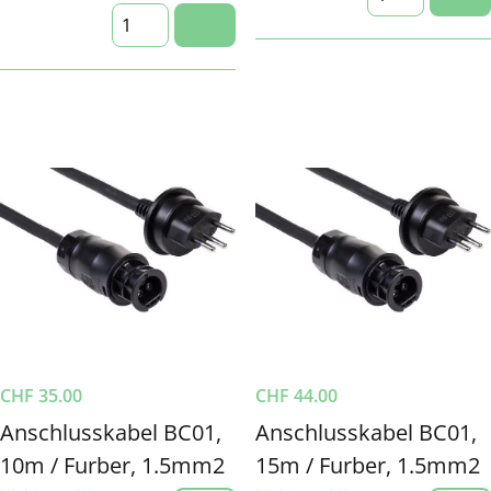
CHF
35.00
CHF
44.00
Anschlusskabel BC01,
Anschlusskabel BC01,
10m / Furber, 1.5mm2
15m / Furber, 1.5mm2