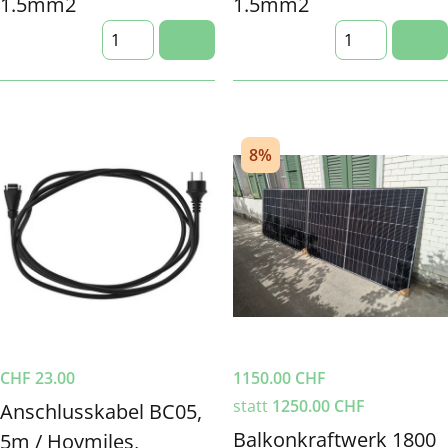
1.5mm2
1.5mm2
8%
CHF
23.00
1150.00
CHF
statt
1250.00
CHF
Anschlusskabel BC05,
Balkonkraftwerk 1800
5m / Hoymiles,