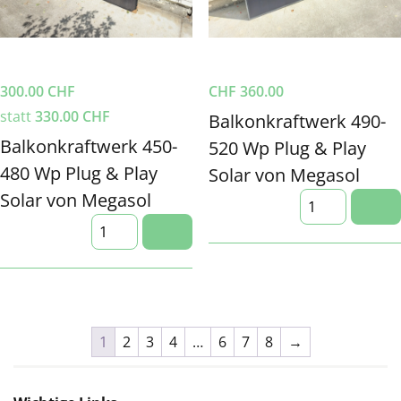
300.00
CHF
CHF
360.00
statt
330.00
CHF
Balkonkraftwerk 490-
Balkonkraftwerk 450-
520 Wp Plug & Play
480 Wp Plug & Play
Solar von Megasol
Solar von Megasol
1
2
3
4
…
6
7
8
→