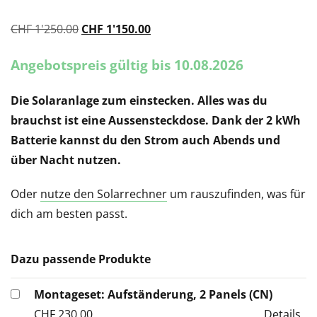
CHF
1'250.00
Ursprünglicher
CHF
1'150.00
Aktueller
Preis
Preis
Angebotspreis gültig bis 10.08.2026
war:
ist:
CHF 1'250.00
CHF 1'150.00.
Die Solaranlage zum einstecken. Alles was du
brauchst ist eine Aussensteckdose. Dank der 2 kWh
Batterie kannst du den Strom auch Abends und
über Nacht nutzen.
Oder
nutze den Solarrechner
um rauszufinden, was für
dich am besten passt.
Dazu passende Produkte
Montageset: Aufständerung, 2 Panels (CN)
CHF
230.00
Details