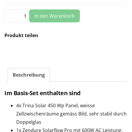
Balkonkraftwerk
In den Warenkorb
1800
Wp
Plug
&
Play
Produkt teilen
Solar
von
Trina
mit
2
kWh
Batterie
Menge
Beschreibung
Im Basis-Set enthalten sind
4x Trina Solar 450 Wp Panel, weisse
Zellzwischenräume gemäss Bild, sehr stabil durch
Doppelglas
1x Zendure Solarflow Pro mit 600W AC Leistung,