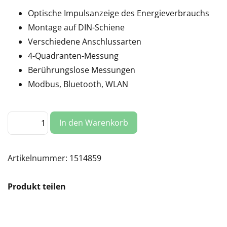
Optische Impulsanzeige des Energieverbrauchs
Montage auf DIN-Schiene
Verschiedene Anschlussarten
4-Quadranten-Messung
Berührungslose Messungen
Modbus, Bluetooth, WLAN
Shelly
In den Warenkorb
Energiemessgerät
Pro
3EM
120A
Menge
Artikelnummer:
1514859
Produkt teilen