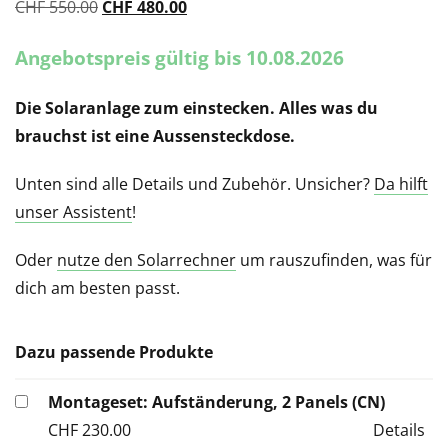
CHF
550.00
Ursprünglicher
CHF
480.00
Aktueller
Preis
Preis
Angebotspreis gültig bis 10.08.2026
war:
ist:
CHF 550.00
CHF 480.00.
Die Solaranlage zum einstecken. Alles was du
brauchst ist eine Aussensteckdose.
Unten sind alle Details und Zubehör. Unsicher?
Da hilft
unser Assistent
!
Oder
nutze den Solarrechner
um rauszufinden, was für
dich am besten passt.
Dazu passende Produkte
Montageset: Aufständerung, 2 Panels (CN)
CHF
230.00
Details