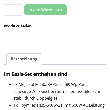
Balkonkraftwerk
In den Warenkorb
900-
960
Wp
Plug
&
Produkt teilen
Play
Solar
von
Megasol
Menge
Beschreibung
Im Basis-Set enthalten sind
2x Megasol M450ZR+ 450 – 480 Wp Panel,
schwarze Zellzwischenräume gemäss Bild, sehr
stabil durch Doppelglas
1x Hoymiles HMS-600W-2T, mit 600W AC Leistung