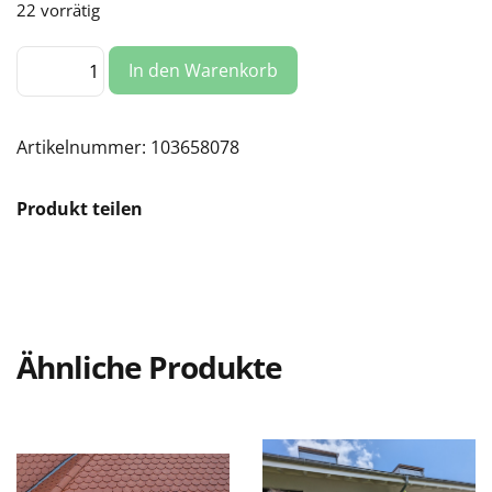
22 vorrätig
Ziegeldachhaken
In den Warenkorb
Flex
M10
/
Novotegra
Menge
Artikelnummer:
103658078
Produkt teilen
Ähnliche Produkte