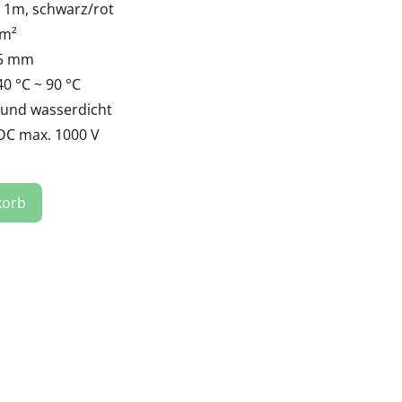
e 1m, schwarz/rot
mm²
.5 mm
0 °C ~ 90 °C
- und wasserdicht
 DC max. 1000 V
korb