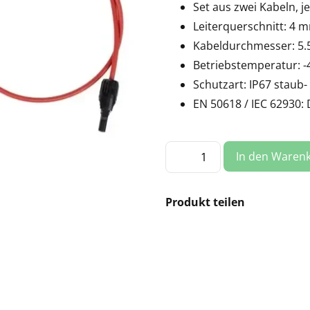
Set aus zwei Kabeln, j
Leiterquerschnitt: 4 
Kabeldurchmesser: 5
Betriebstemperatur: -4
Schutzart: IP67 staub
EN 50618 / IEC 62930:
MC4
In den Waren
Solarkabel
Set
(2x),
1m
Menge
Produkt teilen