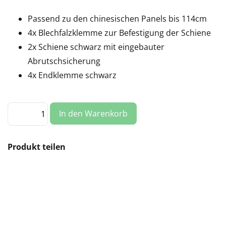
Passend zu den chinesischen Panels bis 114cm
4x Blechfalzklemme zur Befestigung der Schiene
2x Schiene schwarz mit eingebauter
Abrutschsicherung
4x Endklemme schwarz
Montageset:
In den Warenkorb
Blech-/Metallfalzdach,
1
Panel
(CN)
Menge
Produkt teilen