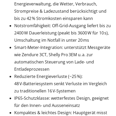
Energieverwaltung, die Wetter, Verbrauch,
Strompreise & Ladezustand berücksichtigt und
bis zu 42 % Stromkosten einsparen kann
Notstromfähigkeit: Off‑Grid‑Ausgang liefert bis zu
2400 W Dauerleistung (peakt bis 3600 W für 10 s),
Umschaltung im Notfall in unter 20 ms
Smart‑Meter‑Integration: unterstützt Messgeräte
wie Zendure 3CT, Shelly Pro 3EM u. a. zur
automatischen Steuerung von Lade- und
Entladeprozessen
Reduzierte Energieverluste (~25 %):
48 V‑Batteriesystem senkt Verluste im Vergleich
zu traditionellen 16 V‑Systemen
IP65‑Schutzklasse: wetterfestes Design, geeignet
für den Innen‑ und Ausseneinsatz
Kompaktes & leichtes Design: Hauptgerät misst