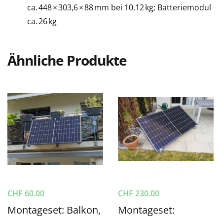
ca. 448 × 303,6 × 88 mm bei 10,12 kg; Batteriemodul
ca. 26 kg
Ähnliche Produkte
CHF
60.00
CHF
230.00
Montageset: Balkon,
Montageset: