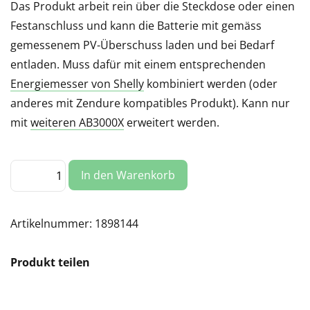
Das Produkt arbeit rein über die Steckdose oder einen
Festanschluss und kann die Batterie mit gemäss
gemessenem PV-Überschuss laden und bei Bedarf
entladen. Muss dafür mit einem entsprechenden
Energiemesser von Shelly
kombiniert werden (oder
anderes mit Zendure kompatibles Produkt). Kann nur
mit
weiteren AB3000X
erweitert werden.
Zendure
In den Warenkorb
Solarflow
2400
AC
2.88
kWh
Artikelnummer:
1898144
Menge
Produkt teilen