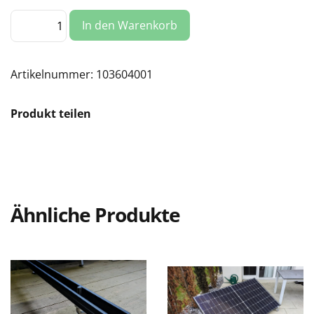
Stütze
In den Warenkorb
Ost/West
tief
/
Ernst
Schweizer
Artikelnummer:
103604001
Menge
Produkt teilen
Ähnliche Produkte