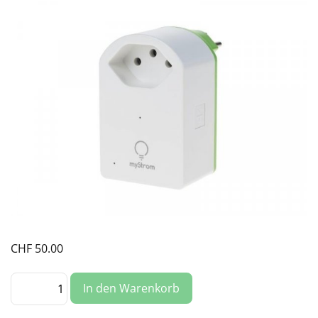
CHF
50.00
WiFi
In den Warenkorb
Messgerät
MyStrom
(Optional)