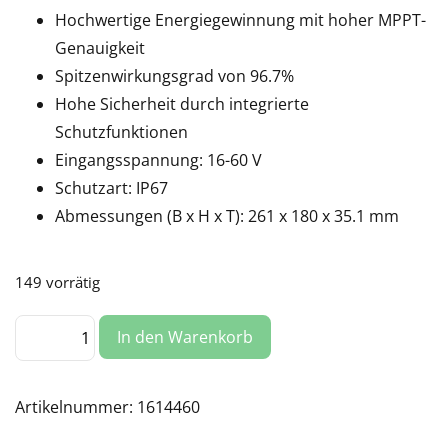
Hochwertige Energiegewinnung mit hoher MPPT-
Genauigkeit
Spitzenwirkungsgrad von 96.7%
Hohe Sicherheit durch integrierte
Schutzfunktionen
Eingangsspannung: 16-60 V
Schutzart: IP67
Abmessungen (B x H x T): 261 x 180 x 35.1 mm
149 vorrätig
Hoymiles
In den Warenkorb
HMS-
600W-
2T
mit
WiFi
Artikelnummer:
1614460
Menge