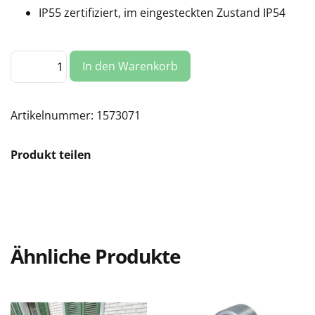
IP55 zertifiziert, im eingesteckten Zustand IP54
Furber
In den Warenkorb
Ladekabel
FREYJA,
Typ
2,
11
Artikelnummer:
1573071
kW,
3
m
Produkt teilen
Menge
Ähnliche Produkte