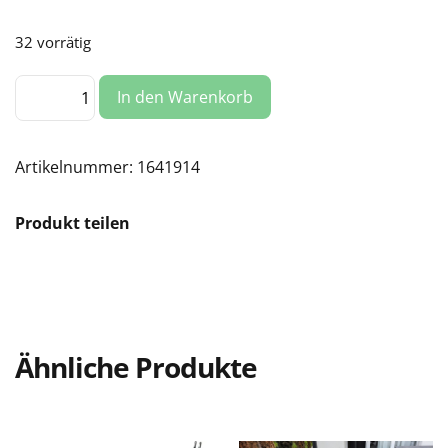
32 vorrätig
Anschlusskabel
In den Warenkorb
BC05,
5m
/
Hoymiles,
1.5mm2
Artikelnummer:
1641914
Menge
Produkt teilen
Ähnliche Produkte