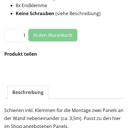
8x Endklemme
Keine Schrauben
(siehe Beschreibung)
Montageset:
In den Warenkorb
Wand,
2
Panels
nebeneinander
(CN)
Produkt teilen
Menge
Beschreibung
Schienen inkl. Klemmen für die Montage zwei Panels an
der Wand nebeneinander (ca. 3,5m). Passt zu den hier
im Shop angebotenen Panels.