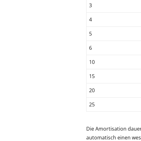
3
4
5
6
10
15
20
25
Die Amortisation dauer
automatisch einen wese