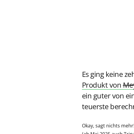
Es ging keine 
Produkt von
Mey
ein guter von e
teuerste berechn
Okay, sagt nichts mehr
(ab Mai 2025 auch Trina