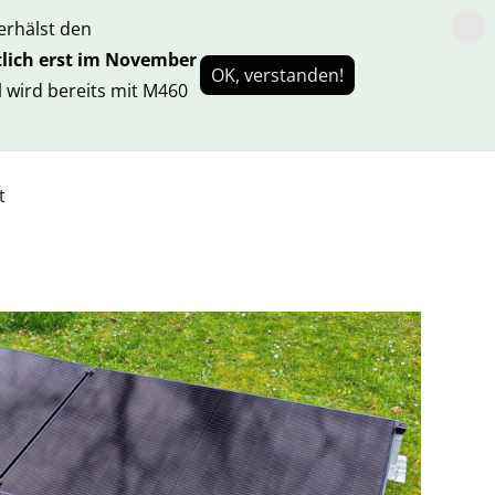
rhälst den
lich erst im November
OK, verstanden!
 wird bereits mit M460
t