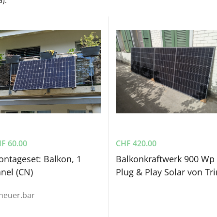
HF
60.00
CHF
420.00
ntageset: Balkon, 1
Balkonkraftwerk 900 Wp
nel (CN)
Plug & Play Solar von Tr
neuer.bar