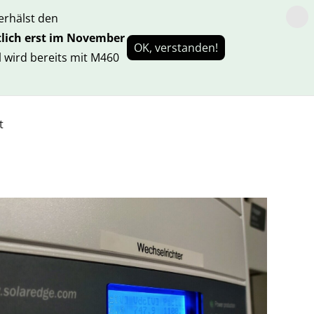
rhälst den
lich erst im November
OK, verstanden!
 wird bereits mit M460
t