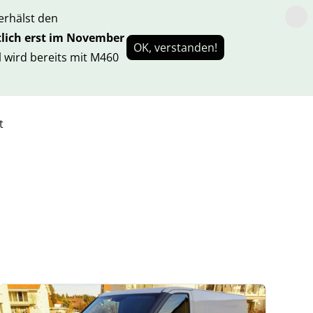
rhälst den
lich erst im November
OK, verstanden!
 wird bereits mit M460
t